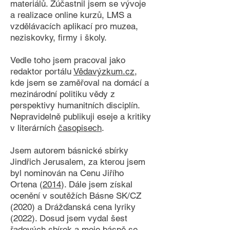
materiálů. Zúčastnil jsem se vývoje
a realizace online kurzů, LMS a
vzdělávacích aplikací pro muzea,
neziskovky, firmy i školy.
Vedle toho jsem pracoval jako
redaktor portálu
Vědavýzkum.cz
,
kde jsem se zaměřoval na domácí a
mezinárodní politiku vědy z
perspektivy humanitních disciplín.
Nepravidelně publikuji eseje a kritiky
v literárních
časopisech
.
Jsem autorem básnické sbírky
Jindřich Jerusalem, za kterou jsem
byl nominován na Cenu Jiřího
Ortena (
2014
). Dále jsem získal
ocenění v soutěžích Básne SK/CZ
(2020) a Drážďanská cena lyriky
(2022). Dosud jsem vydal šest
řadových sbírek a moje básně se