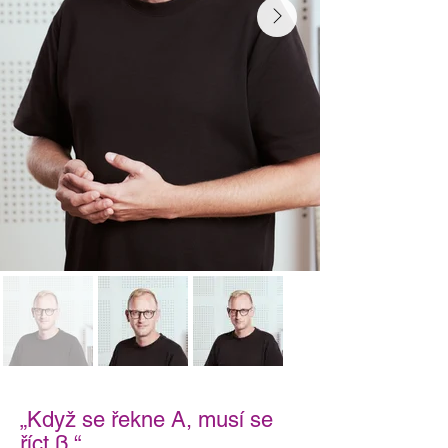
„Když se řekne A, musí se
říct ß.“