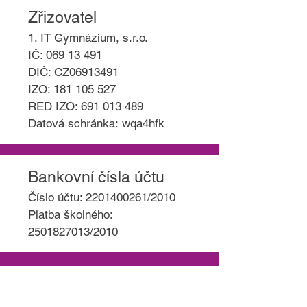
Zřizovatel
1. IT Gymnázium, s.r.o.
IČ:
069 13 491
DIČ: CZ06913491
IZO:
181 105 527
RED IZO:
691 013 489
Datová schránka:
wqa4hfk
Bankovní čísla účtu
Číslo účtu:
2201400261
/2010
Platba školného:
2501827013
/2010