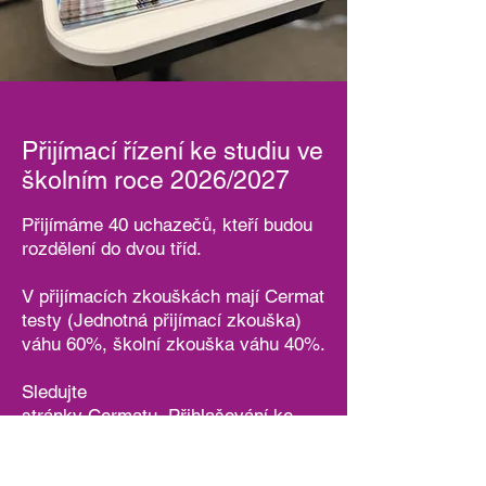
Přijímací řízení ke studiu ve
školním roce 2026/2027
Přijímáme 40 uchazečů, kteří budou
rozdělení do dvou tříd.
V přijímacích zkouškách mají Cermat
testy (Jednotná přijímací zkouška)
váhu 60%, školní zkouška váhu 40%.
Sledujte
stránky
Cermatu.
Přihlašování ke
studiu probíhá přes systém
Dipsy
.