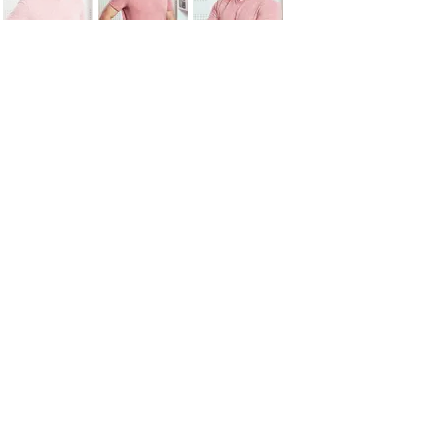
"Investice do vědění nese
nejlepší úrok."
Benjamin Franklin