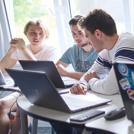
Komentáře
Napsat komentář...
Školní rok 2025/2026 je za
námi 🎒