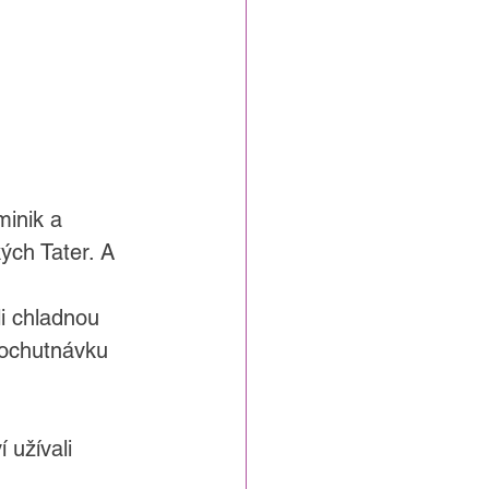
minik a 
ých Tater. A 
li chladnou 
 ochutnávku 
 užívali 