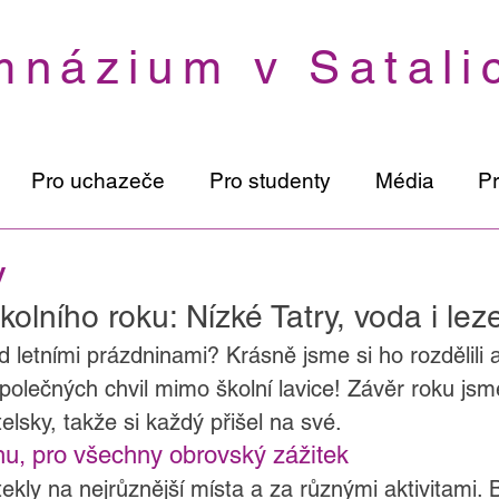
názium v Satali
Pro uchazeče
Pro studenty
Média
P
y
kolního roku: Nízké Tatry, voda i leze
 letními prázdninami? Krásně jsme si ho rozdělili a u
polečných chvil mimo školní lavice! Závěr roku jsme
elsky, takže si každý přišel na své.
u, pro všechny obrovský zážitek
tekly na nejrůznější místa a za různými aktivitami.