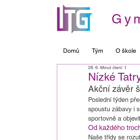
Gym
Domů
Tým
O škole
28. 6.
Minut čtení: 1
Nízké Tatr
Akční závěr š
Poslední týden před
spoustu zábavy i s
sportovně a objevit
Od každého troch
Naše třídy se rozu