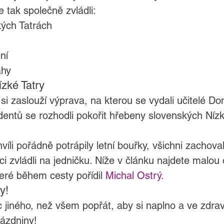
 tak společně zvládli:
kých Tatrách
ní
ahy
zké Tatry
si zaslouží výprava, na kterou se vydali učitelé Do
udentů se rozhodli pokořit hřebeny slovenských Nízk
hvíli pořádně potrápily letní bouřky, všichni zachova
aci zvládli na jedničku. Níže v článku najdete malou
teré během cesty pořídil 
Michal Ostrý
.
y!
 jiného, než všem popřát, aby si naplno a ve zdraví
rázdniny!