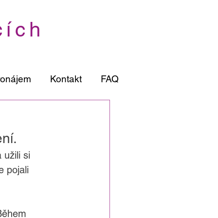
cích
ronájem
Kontakt
FAQ
ní.
žili si 
 pojali 
 Během 