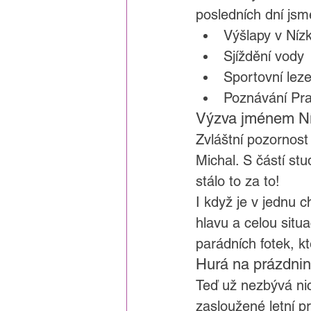
posledních dní jsme
Výšlapy v Níz
Sjíždění vody
Sportovní leze
Poznávání Pr
Výzva jménem Ní
Zvláštní pozornost 
Michal. S částí st
stálo to za to!
I když je v jednu c
hlavu a celou situ
parádních fotek, k
Hurá na prázdnin
Teď už nezbývá nic
zasloužené letní p