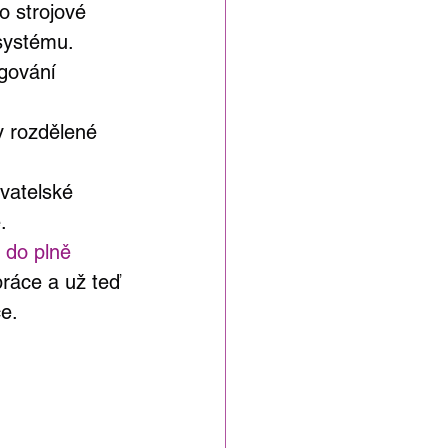
o strojové 
 systému.
gování 
y rozdělené 
vatelské 
.
 do plně 
práce a už teď 
ce.