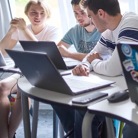
Napsat komentář...
Školní rok 2025/2026 je za
námi 🎒