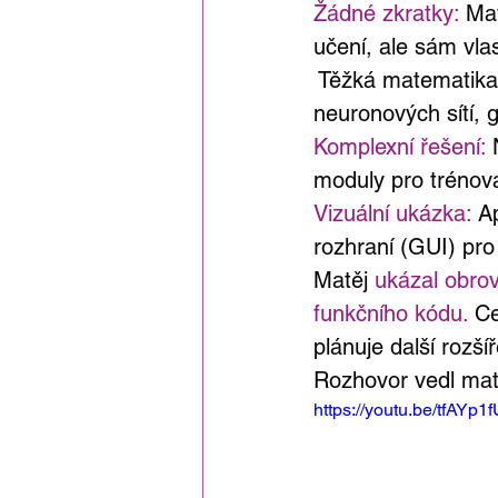
Žádné zkratky:
 Mat
učení, ale sám vla
 Těžká matematika 
neuronových sítí, 
Komplexní řešení: 
moduly pro trénová
Vizuální ukázka:
 A
rozhraní (GUI) pro
Matěj 
ukázal obrov
funkčního kódu. 
Ce
plánuje další rozš
Rozhovor vedl mat
https://youtu.be/tfAYp1