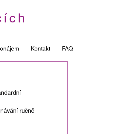
cích
ronájem
Kontakt
FAQ
ndardní 
znávání ručně 