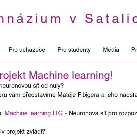
názium v Satali
Pro uchazeče
Pro studenty
Média
P
projekt Machine learning!
neuronovou síť od nuly?  
ru vám představíme Matěje Fibigera a jeho nadsta
: 
Machine learning ITG 
- Neuronová síť pro rozpo
v projekt zvládl?