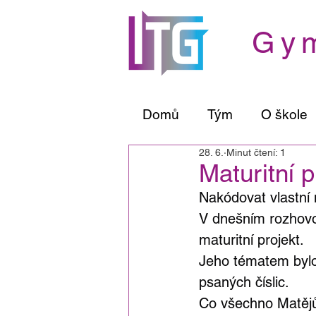
Gym
Domů
Tým
O škole
28. 6.
Minut čtení: 1
Maturitní 
Nakódovat vlastní 
V dnešním rozhovo
maturitní projekt.
Jeho tématem bylo
psaných číslic.
Co všechno Matějů