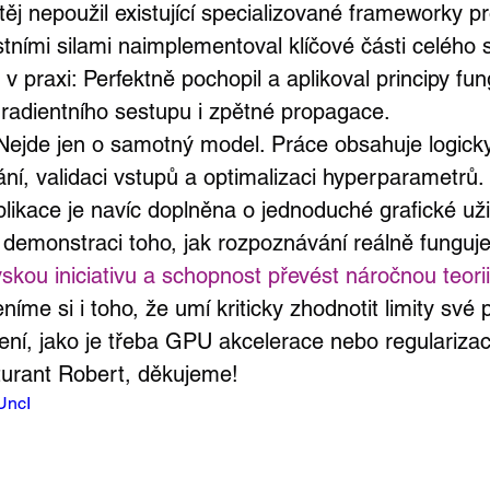
ěj nepoužil existující specializované frameworky pr
stními silami naimplementoval klíčové části celého
v praxi: Perfektně pochopil a aplikoval principy fun
gradientního sestupu i zpětné propagace.
Nejde jen o samotný model. Práce obsahuje logick
ní, validaci vstupů a optimalizaci hyperparametrů.
plikace je navíc doplněna o jednoduché grafické uži
 demonstraci toho, jak rozpoznávání reálně funguje
skou iniciativu a schopnost převést náročnou teorii
níme si i toho, že umí kriticky zhodnotit limity své 
íření, jako je třeba GPU akcelerace nebo regulariza
urant Robert, děkujeme!
fUncI