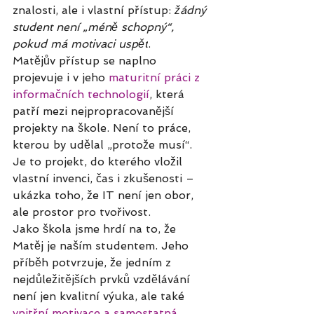
znalosti, ale i vlastní přístup: 
žádný 
student není „méně schopný“, 
pokud má motivaci uspět
.
Matějův přístup se naplno 
projevuje i v jeho 
maturitní práci z 
informačních technologií
, která 
patří mezi nejpropracovanější 
projekty na škole. Není to práce, 
kterou by udělal „protože musí“. 
Je to projekt, do kterého vložil 
vlastní invenci, čas i zkušenosti – 
ukázka toho, že IT není jen obor, 
ale prostor pro tvořivost.
Jako škola jsme hrdí na to, že 
Matěj je naším studentem. Jeho 
příběh potvrzuje, že jedním z 
nejdůležitějších prvků vzdělávání 
není jen kvalitní výuka, ale také 
vnitřní motivace a samostatná 