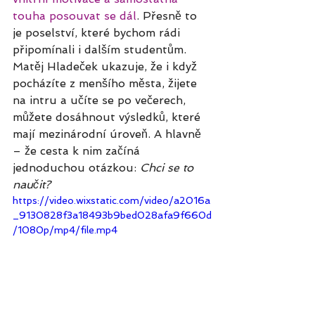
touha posouvat se dál
. Přesně to 
je poselství, které bychom rádi 
připomínali i dalším studentům.
Matěj Hladeček ukazuje, že i když 
pocházíte z menšího města, žijete 
na intru a učíte se po večerech, 
můžete dosáhnout výsledků, které 
mají mezinárodní úroveň. A hlavně 
– že cesta k nim začíná 
jednoduchou otázkou: 
Chci se to 
naučit?
https://video.wixstatic.com/video/a2016a
_9130828f3a18493b9bed028afa9f660d
/1080p/mp4/file.mp4