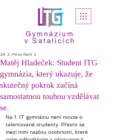
Gymnázium
v Satalicích
26. 2.
Minut čtení: 2
Matěj Hladeček: Student ITG
gymnázia, který ukazuje, že
skutečný pokrok začíná
samostatnou touhou vzdělávat
se.
Na 1. IT gymnáziu není nouze o 
talentované studenty. Přesto se 
mezi nimi najdou osobnosti, které 
svým odhodláním a přístupem k 