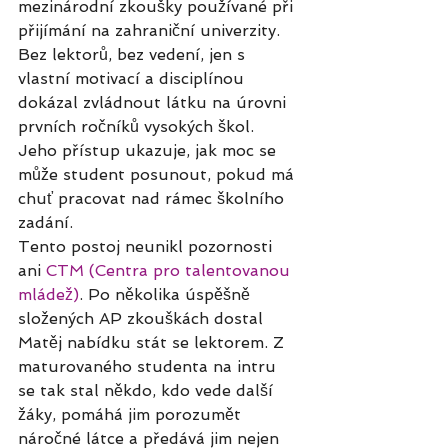
mezinárodní zkoušky používané při 
přijímání na zahraniční univerzity.
Bez lektorů, bez vedení, jen s 
vlastní motivací a disciplínou 
dokázal zvládnout látku na úrovni 
prvních ročníků vysokých škol. 
Jeho přístup ukazuje, jak moc se 
může student posunout, pokud má 
chuť pracovat nad rámec školního 
zadání.
Tento postoj neunikl pozornosti 
ani 
CTM (Centra pro talentovanou 
mládež)
. Po několika úspěšně 
složených AP zkouškách dostal 
Matěj nabídku stát se lektorem. Z 
maturovaného studenta na intru 
se tak stal někdo, kdo vede další 
žáky, pomáhá jim porozumět 
náročné látce a předává jim nejen 