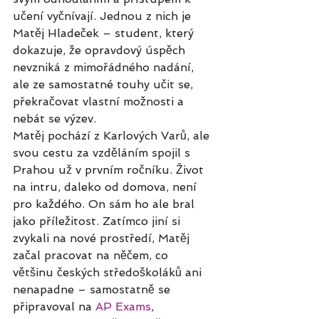
učení vyčnívají. Jednou z nich je 
Matěj Hladeček – student, který 
dokazuje, že opravdový úspěch 
nevzniká z mimořádného nadání, 
ale ze samostatné touhy učit se, 
překračovat vlastní možnosti a 
nebát se výzev.
Matěj pochází z Karlových Varů, ale 
svou cestu za vzděláním spojil s 
Prahou už v prvním ročníku. Život 
na intru, daleko od domova, není 
pro každého. On sám ho ale bral 
jako příležitost. Zatímco jiní si 
zvykali na nové prostředí, Matěj 
začal pracovat na něčem, co 
většinu českých středoškoláků ani 
nenapadne – samostatně se 
připravoval na 
AP Exams
, 